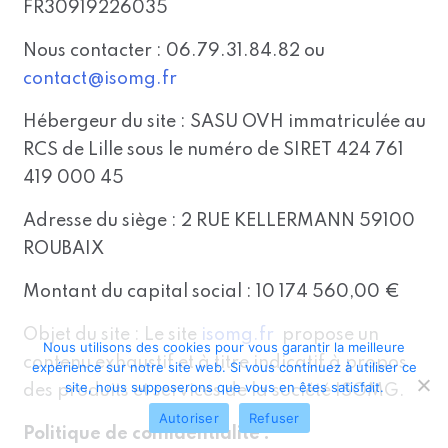
FR30919226035
Nous contacter : 06.79.31.84.82 ou
contact@isomg.fr
Hébergeur du site : SASU OVH immatriculée au
RCS de Lille sous le numéro de SIRET 424 761
419 000 45
Adresse du siège : 2 RUE KELLERMANN 59100
ROUBAIX
Montant du capital social : 10 174 560,00 €
Objet du site : Le site
isomg.fr
propose un
Nous utilisons des cookies pour vous garantir la meilleure
contenu exhaustif et à titre indicatif à propos
expérience sur notre site web. Si vous continuez à utiliser ce
site, nous supposerons que vous en êtes satisfait.
des produits et services de la société ISOMG.
Autoriser
Refuser
Politique de confidentialité :